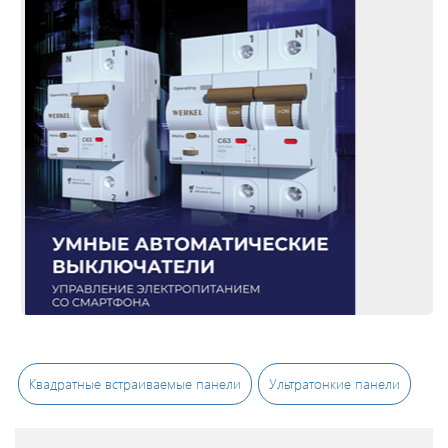
Светодиодные
светильники
Лампы
накаливания/
галоген/
энергосберегающие
Светодиодные
лампы
Электромонтажные
Квадратные встраиваемые панели
Ультратонкие панели
изделия