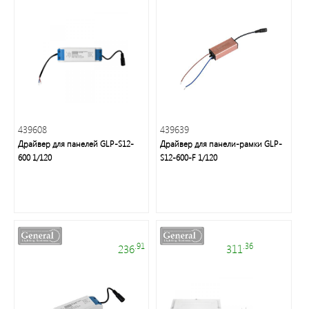
Фонари
светодиодные
Споты
439608
439639
Светильники
Драйвер для панелей GLP-S12-
Драйвер для панели-рамки GLP-
банные
600 1/120
S12-600-F 1/120
и
ЖКХ
Дверные
звонки
.91
.36
236
311
Светодиодная
лента/