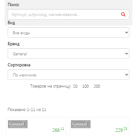
Уличное
Поиск
освещение
Вид
Электроустановочные
изделия
Бренд
Переходники
и
Сортировка
патроны
Товаров на страницу:
50
100
200
Светодиодные
панели
Показано 1-11 из 11
Таймеры,
датчики,
.11
.53
266
229
ПДУ