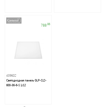
.86
788
Торговые
марки
439602
Светодиодная
Светодиодная панель GLP-S12-
лента
600-36-6-S 1/12
и
панели