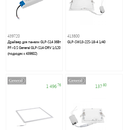
неон
и
аксессуары
Светильники
439720
413800
Downlight
Драйвер для панели GLP-S14 36Вт
GLP-SW13-225-18-4 1/40
PF>0.5 General GLP-S14-DRV 1/120
(подходяк к 439602)
Часы
Настольные
светильники
.76
.80
1 496
137
Ночники
Прожекторы