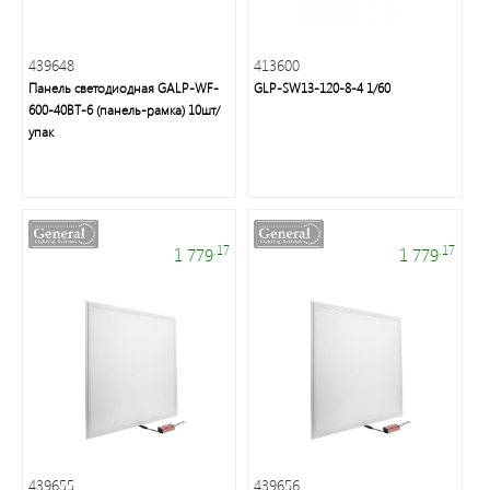
Мелкая
439648
413600
бытовая
Панель светодиодная GALP-WF-
GLP-SW13-120-8-4 1/60
техника
600-40BT-6 (панель-рамка) 10шт/
упак
Подсветка
Люстры/
.17
.17
1 779
1 779
торшеры/
бра
Источники
питания
Кабельно-
проводниковая
439655
439656