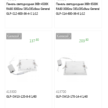
группа
Панель светодиодная 36Вт 4500К
Панель светодиодная 36Вт 6500К
RA80 3000лм 595х595х9мм General
RA80 3000лм 595х595х9мм General
GLP-S12-600-36-4-S 1/12
GLP-S14-600-36-6 1/12
Трековые
светильники
Удлинители
.80
.80
137
203
и
аксессуары
Блоки
питания
Линейные
светильники
413300
413700
GLP-SW13-120-8-6 1/60
GLP-SW13-170-14-4 1/40
Зеркала