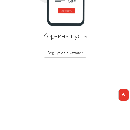
Светодиодные
светильники
Корзина пуста
Лампы
накаливания/
галоген/
Вернуться в каталог
энергосберегающие
Светодиодные
лампы
Электромонтажные
изделия