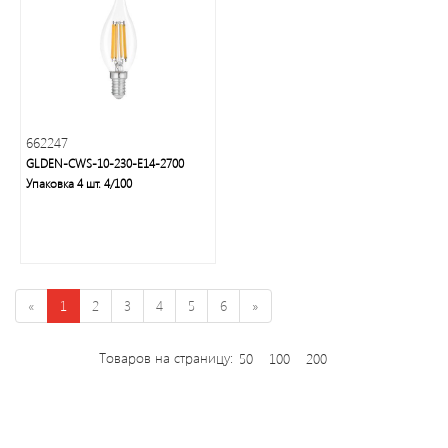
энергосберегающие
лампы
662247
GLDEN-CWS-10-230-E14-2700
Упаковка 4 шт. 4/100
Люстры,
светильники,
подсветка,
торшеры,
настольные
лампы,
«
1
2
3
4
5
6
»
бра,
споты
Товаров на страницу:
50
100
200