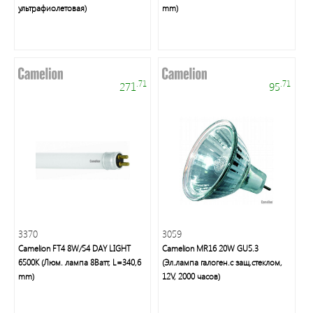
ультрафиолетовая)
mm)
Фонари
светодиодные
.71
.71
271
95
Споты
Светильники
банные
и
ЖКХ
Дверные
3370
3059
звонки
Camelion FT4 8W/54 DAY LIGHT
Camelion MR16 20W GU5.3
6500K (Люм. лампа 8Ватт, L=340,6
(Эл.лампа галоген.с защ.стеклом,
mm)
12V, 2000 часов)
Светодиодная
лента/