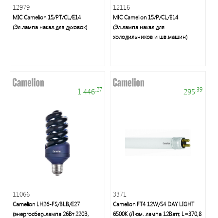
Уличное
12979
12116
освещение
MIC Camelion 15/PT/CL/E14
MIC Camelion 15/P/CL/E14
(Эл.лампа накал.для духовок)
(Эл.лампа накал.для
холодильников и шв.машин)
Электроустановочные
изделия
.27
.39
Переходники
1 446
295
и
патроны
Светодиодные
панели
Таймеры,
11066
3371
датчики,
Camelion LH26-FS/BLB/E27
Camelion FT4 12W/54 DAY LIGHT
ПДУ
(энергосбер.лампа 26Вт 220В,
6500K (Люм. лампа 12Ватт, L=370,8