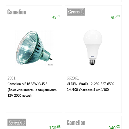
неон
и
аксессуары
.71
.89
95
90
Светильники
Downlight
Часы
2931
Настольные
662361
Camelion MR16 35W GU5.3
светильники
GLDEN-WA60-12-230-E27-6500
(Эл.лампа галоген.с защ.стеклом,
1/4/100 Упаковка 4 шт 4/100
12V, 2000 часов)
Ночники
Прожекторы
.68
.05
158
340