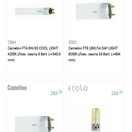
группа
Трековые
светильники
5864
3005
Удлинители
Camelion FT4 8W/33 COOL LIGHT
Camelion FT8 18W/54 DAY LIGHT
и
4200K (Люм. лампа 8 Ватт, L=340,6
6500K (Люм. лампа 18 Ватт, L=604
аксессуары
mm)
mm)
Блоки
питания
.58
.10
283
103
Линейные
светильники
Зеркала