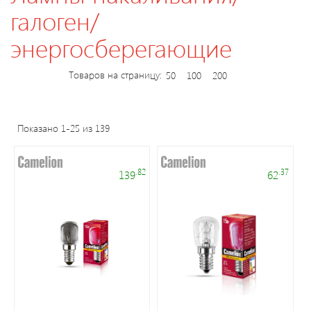
галоген/
Светодиодные
энергосберегающие
светильники
Товаров на страницу:
50
100
200
Лампы
накаливания/
галоген/
Показано 1-25 из 139
энергосберегающие
.82
.37
139
62
Светодиодные
лампы
Электромонтажные
изделия