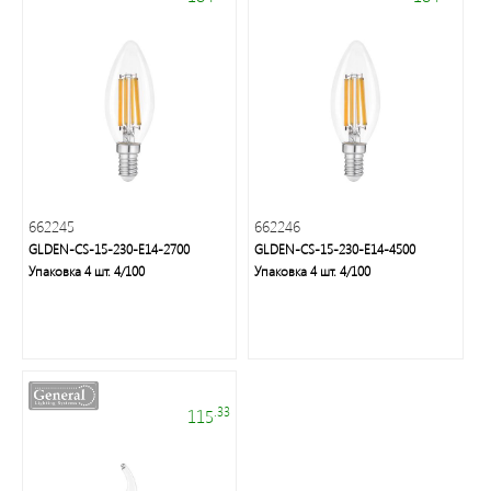
Осветительная
техника:
люстры,
бра,
торшеры,
настольные
лампы,
декоративное
освещение
662245
662246
GLDEN-CS-15-230-E14-2700
GLDEN-CS-15-230-E14-4500
Упаковка 4 шт. 4/100
Упаковка 4 шт. 4/100
Элементы
питания,
настольные
.33
115
светильники,
галогенные
и