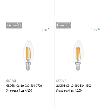
.67
.67
128
128
Электроустановочные
изделия
662241
662242
Современное
GLDEN-CS-10-230-E14-2700
GLDEN-CS-10-230-E14-4500
декоративное
Упаковка 4 шт. 4/100
Упаковка 4 шт. 4/100
освещение