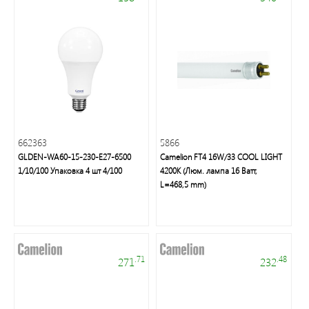
Мелкая
бытовая
техника
Подсветка
662363
5866
Люстры/
GLDEN-WA60-15-230-E27-6500
Camelion FT4 16W/33 COOL LIGHT
торшеры/
1/10/100 Упаковка 4 шт 4/100
4200K (Люм. лампа 16 Ватт,
бра
L=468,5 mm)
Источники
питания
.71
.48
271
232
Кабельно-
проводниковая