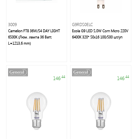
3009
G9RD50ELC
Camelion FT8 36W/54 DAY LIGHT
Ecola G9 LED 5,0W Corn Micro 220V
Торговые
6500K (Люм. лампа 36 Ватт,
6400K 320° 50x16 100/500 шт/уп
L=1213,6 mm)
марки
.44
.44
146
146
Светодиодная
лента
и
панели