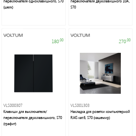
переключателя одноклавишного, S70
переключателя двухклавишного 10А,
(шелк)
S70
.00
.00
180
270
Электроустановочные
изделия
VLS000307
VLS001303
Клавиши для выключателя/
Накладка для розетки компьютерной
переключателя двухклавишного, S70
RJ45 кат.6, S70 (кашемир)
Интерьерное
(графит)
освещение,
уличные