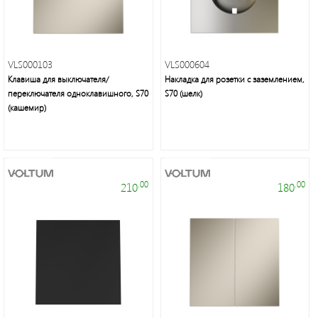
Мелкая
бытовая
техника
VLS000103
VLS000604
Клавиша для выключателя/
Накладка для розетки с заземлением,
переключателя одноклавишного, S70
S70 (шелк)
Подсветка
(кашемир)
Люстры/
торшеры/
бра
.00
.00
210
180
Источники
питания
Кабельно-
проводниковая