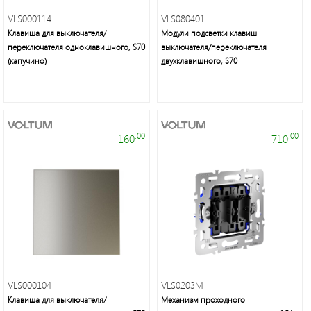
энергосберегающие
лампы
VLS000114
VLS080401
Клавиша для выключателя/
Модули подсветки клавиш
переключателя одноклавишного, S70
выключателя/переключателя
(капучино)
двухклавишного, S70
Люстры,
.00
.00
160
710
светильники,
подсветка,
торшеры,
настольные
лампы,
бра,
споты
VLS000104
VLS0203M
Клавиша для выключателя/
Механизм проходного