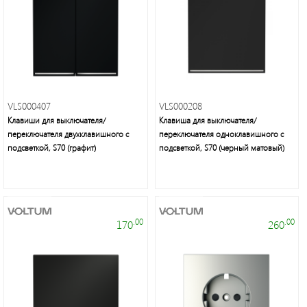
Электроустановочные
изделия
VLS000407
VLS000208
Клавиши для выключателя/
Клавиша для выключателя/
переключателя двухклавишного с
переключателя одноклавишного с
подсветкой, S70 (графит)
подсветкой, S70 (черный матовый)
Электротехнические
товары
.00
.00
170
260
Maytoni
Group