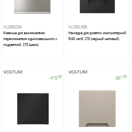
VLS000204
VLS001308
Клавиша для выключателя/
Накладка для розетки компьютерной
переключателя одноклавишного с
RJ45 кат.6, S70 (черный матовый)
подсветкой, S70 (шелк)
.00
.00
470
387