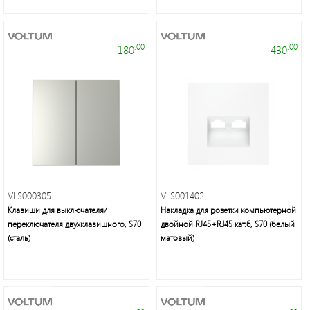
.00
.00
180
430
VLS000305
VLS001402
Клавиши для выключателя/
Накладка для розетки компьютерной
переключателя двухклавишного, S70
двойной RJ45+RJ45 кат.6, S70 (белый
(сталь)
матовый)