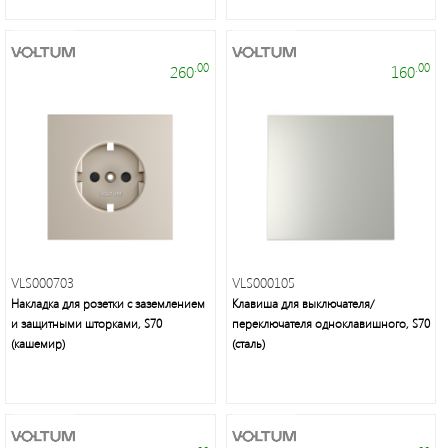
светильники,
лампы,
праздничное
.00
.00
освещение,
260
160
электротовары
Энергосберегающие
лампы
VLS000703
VLS000105
нового
Накладка для розетки с заземлением
Клавиша для выключателя/
поколения,
и защитными шторками, S70
переключателя одноклавишного, S70
осветительное
(кашемир)
(сталь)
оборудование