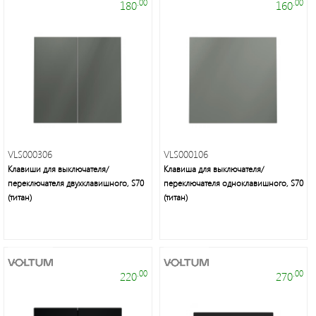
.00
.00
180
160
Светодиодные
лампы
и
светильники
VLS000306
VLS000106
Клавиши для выключателя/
Клавиша для выключателя/
переключателя двухклавишного, S70
переключателя одноклавишного, S70
(титан)
(титан)
Voltum
.00
.00
220
270