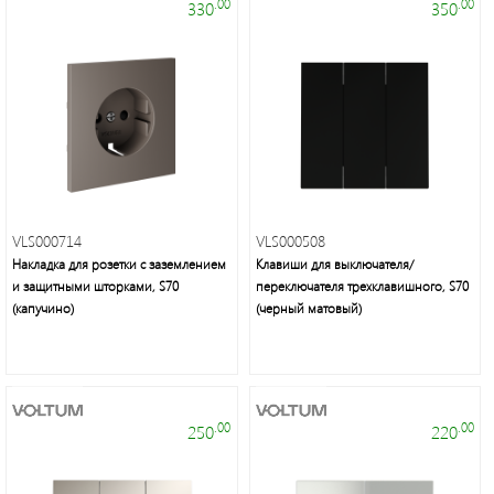
.00
.00
330
350
VLS000714
VLS000508
Накладка для розетки с заземлением
Клавиши для выключателя/
и защитными шторками, S70
переключателя трехклавишного, S70
(капучино)
(черный матовый)
.00
.00
250
220