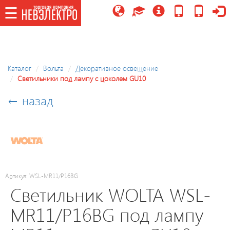
☰
☰
Каталог
Каталог
Вольта
Декоративное освещение
Светильники под лампу с цоколем GU10
Потолочные
светильники/
← назад
управляемые,
LED
модули
Праздничное
освещение
Артикул: WSL-MR11/P16BG
Светильник WOLTA WSL-
Точечные
MR11/P16BG под лампу
светильники