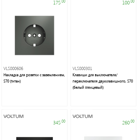
.00
.00
175
100
Электроустановочные
изделия
VLS000606
VLS000301
Накладка для розетки с заземлением,
Клавиши для выключателя/
S70 (титан)
переключателя двухклавишного, S70
(белый глянцевый)
Современное
декоративное
.00
.00
освещение
345
260