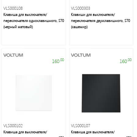
группа
VLS000108
VLS000303
Клавиша для выключателя/
Клавиши для выключателя/
переключателя одноклавишного, S70
переключателя двухклавишного, S70
Трековые
(черный матовый)
(кашемир)
светильники
Удлинители
и
.00
.00
160
160
аксессуары
Блоки
питания
Линейные
светильники
VLS000102
VLS000107
Клавиша для выключателя/
Клавиша для выключателя/
Зеркала