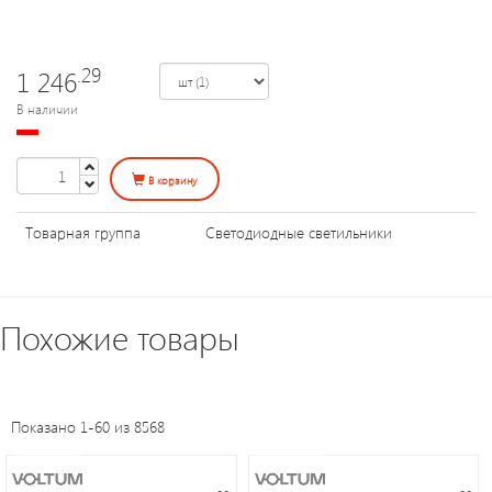
Уличное
освещение
.29
1 246
Электроустановочные
В наличии
изделия
В корзину
Переходники
и
Товарная группа
Светодиодные светильники
патроны
Светодиодные
Похожие товары
панели
Таймеры,
Показано 1-60 из 8568
датчики,
ПДУ