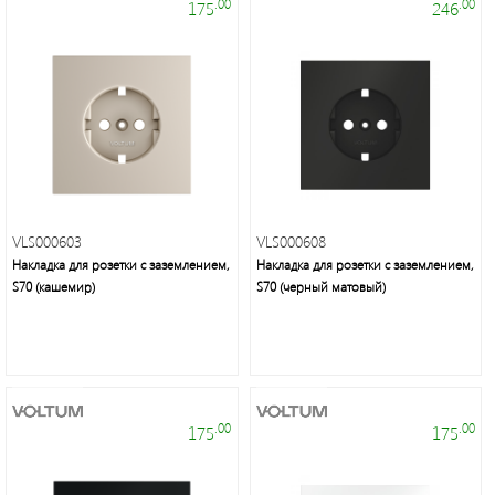
.00
.00
175
246
Фонари
светодиодные
Споты
Светильники
банные
VLS000603
VLS000608
и
Накладка для розетки с заземлением,
Накладка для розетки с заземлением,
S70 (кашемир)
S70 (черный матовый)
ЖКХ
Дверные
звонки
.00
.00
175
175
Светодиодная
лента/