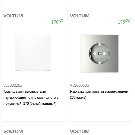
.00
.00
170
175
Профессиональные
гирлянды
и
праздничное
освещение
VLS000202
VLS000605
Клавиша для выключателя/
Накладка для розетки с заземлением,
переключателя одноклавишного с
S70 (сталь)
подсветкой, S70 (белый матовый)
Люстры,
бра,
торшеры,
декоративное
освещение