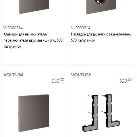
Осветительная
техника:
люстры,
бра,
торшеры,
VLS000314
VLS000614
настольные
Клавиши для выключателя/
Накладка для розетки с заземлением,
лампы,
переключателя двухклавишного, S70
S70 (капучино)
декоративное
(капучино)
освещение
.00
.00
210
320
Элементы
питания,
настольные
светильники,
галогенные
и