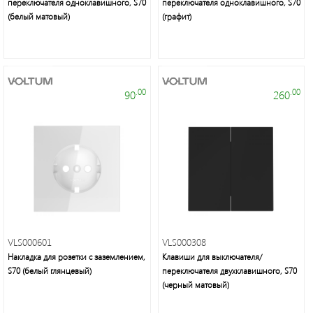
переключателя одноклавишного, S70
переключателя одноклавишного, S70
(белый матовый)
(графит)
Торговые
.00
.00
90
260
марки
Светодиодная
лента
VLS000601
VLS000308
и
Накладка для розетки с заземлением,
Клавиши для выключателя/
панели
S70 (белый глянцевый)
переключателя двухклавишного, S70
(черный матовый)