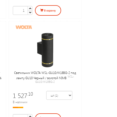
В корзину
Светильник WOLTA WSL-GU10/W18BG-2 под
WSL-
%
лампу GU10 Черный / золотой NIMB
GU10/W18BG-2
.10
1 527
В наличии