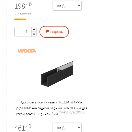
.46
198
В наличии
В корзину
Профиль алюминиевый WOLTA WAP-S-
8/9/2000-B накладной черный 8х9х2000мм для
WAP-S-8/9/2000-B
узкой ленты шириной 5мм
.41
461