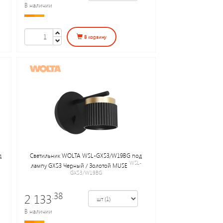
В наличии
В корзину
д
Светильник WOLTA WSL-GX53/W19BG под
WSL-
лампу GX53 Черный / Золотой MUSE
GX53/W19BG
.38
2 133
В наличии