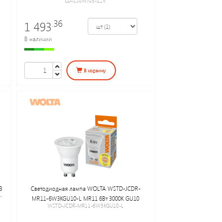
LD-150W/03-12V
.36
1 493
В наличии
В корзину
В
Светодиодная лампа WOLTA WSTD-JCDR-
-
MR11-6W3KGU10-L MR11 6Вт 3000K GU10
WSTD-JCDR-MR11-6W3KGU10-L