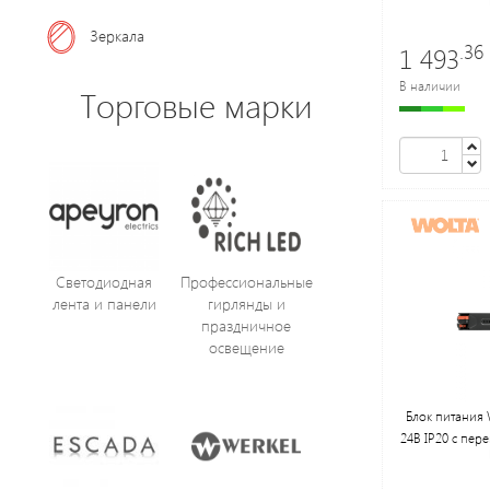
Зеркала
.36
1 493
В наличии
Торговые марки
Светодиодная
Профессиональные
лента и панели
гирлянды и
праздничное
освещение
Блок питания
24В IP20 с пе