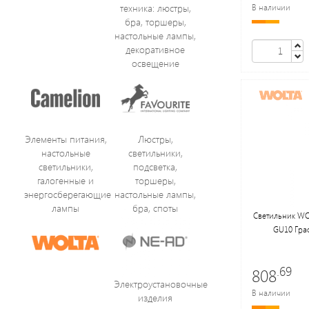
В наличии
техника: люстры,
бра, торшеры,
настольные лампы,
декоративное
освещение
Элементы питания,
Люстры,
настольные
светильники,
светильники,
подсветка,
галогенные и
торшеры,
энергосберегающие
настольные лампы,
лампы
бра, споты
Светильник WO
GU10 Гра
.69
808
Электроустановочные
В наличии
изделия