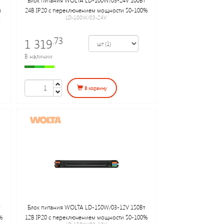
я
24В IP20 с переключением мощности 50-100%
A
LD-100W/03-24V
.73
1 319
В наличии
В корзину
Блок питания WOLTA LD-150W/03-12V 150Вт
%
12В IP20 с переключением мощности 50-100%