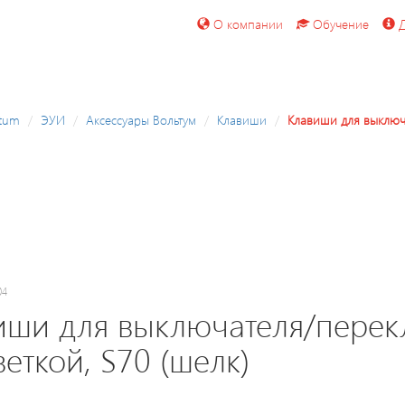
О компании
Обучение
Д
ltum
ЭУИ
Аксессуары Вольтум
Клавиши
Клавиши для выключ
04
иши для выключателя/перек
еткой, S70 (шелк)