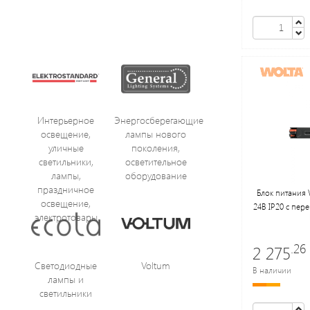
Интерьерное
Энергосберегающие
освещение,
лампы нового
уличные
поколения,
светильники,
осветительное
лампы,
оборудование
праздничное
Блок питания
освещение,
24В IP20 с пе
электротовары
.26
2 275
Светодиодные
Voltum
В наличии
лампы и
светильники