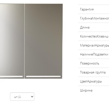
Гарантия
ГлубинаМонтажно
Длина
КоличествоКлавиш
МатериалАрматур
НаличиеПодсветки
Поверхность
Товарная группа
ЦветАрматуры
Ширина