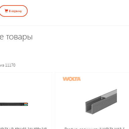
В корзину
е товары
из 11170
WOLTA LD-60W/03-24V 60Вт 24В
Профиль алюминиевый WOLTA WAP-S-