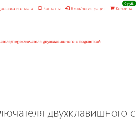
0 руб.
оставка и оплата
Контакты
Вход/регистрация
Корзина
ателя/переключателя двухклавишного с подсветкой
лючателя двухклавишного с