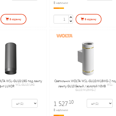
В наличии
В корзину
В корзину
LTA WSL-GU10/19G под лампу
Светильник WOLTA WSL-GU10/W18WG-2 по
WSL-GU10/19G
WSL-
фит LUXOR
лампу GU10 Белый / золотой NIMB
GU10/W18WG-2
.10
1 527
В наличии