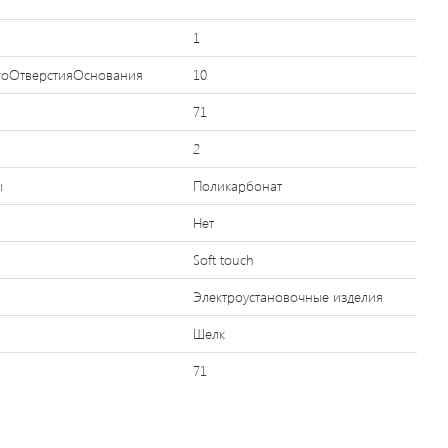
1
гоОтверстияОснования
10
71
2
ы
Поликарбонат
Нет
Soft touch
Электроустановочные изделия
Шелк
71