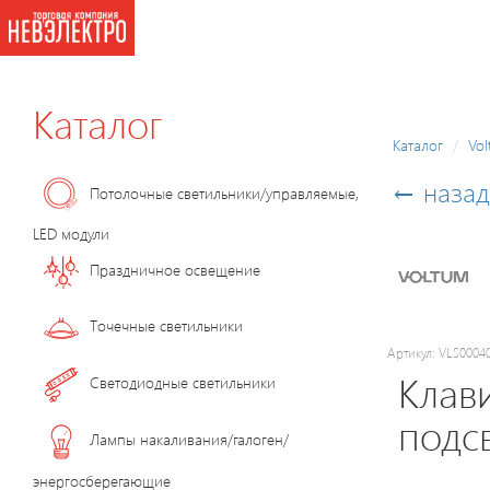
Каталог
Каталог
Vo
← назад
Потолочные светильники/управляемые,
LED модули
Праздничное освещение
Точечные светильники
Артикул: VLS0004
Клав
Светодиодные светильники
подсв
Лампы накаливания/галоген/
энергосберегающие