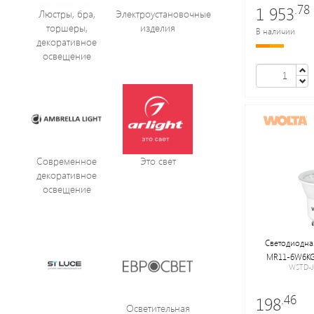
.78
1 953
Люстры, бра,
Электроустановочные
торшеры,
изделия
В наличии
декоративное
освещение
Современное
Это свет
декоративное
освещение
Светодиодна
MR11-6W6KG
WSTD-
.46
198
Осветительная