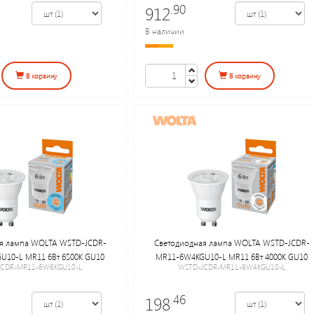
.90
912
В наличии
В корзину
В корзину
я лампа WOLTA WSTD-JCDR-
Светодиодная лампа WOLTA WSTD-JCDR-
U10-L MR11 6Вт 6500K GU10
MR11-6W4KGU10-L MR11 6Вт 4000K GU10
JCDR-MR11-6W6KGU10-L
WSTD-JCDR-MR11-6W4KGU10-L
.46
198