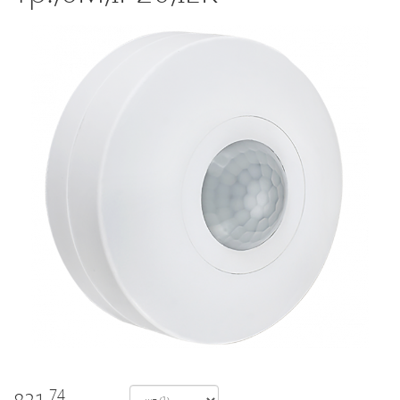
Светодиодные
светильники
Лампы
накаливания/
галоген/
энергосберегающие
Светодиодные
лампы
Электромонтажные
изделия
.74
831