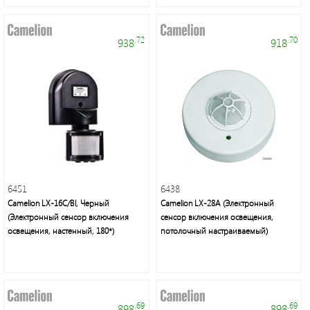
.72
.70
938
918
Электроустановочные
изделия
6451
6438
Camelion LX-16C/Bl, Черный
Camelion LX-28A (Электронный
(Электронный сенсор включения
сенсор включения освещения,
освещения, настенный, 180*)
потолочный настраиваемый)
Интерьерное
освещение,
уличные
.69
.69
898
898