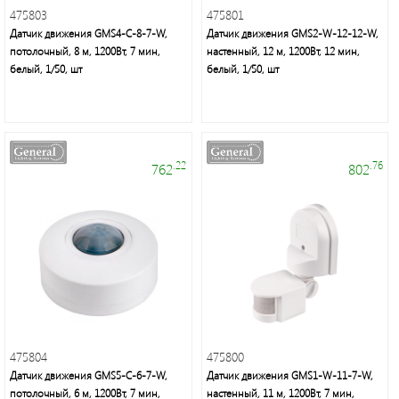
475803
475801
Датчик движения GMS4-C-8-7-W,
Датчик движения GMS2-W-12-12-W,
Мелкая
потолочный, 8 м, 1200Вт, 7 мин,
настенный, 12 м, 1200Вт, 12 мин,
бытовая
белый, 1/50, шт
белый, 1/50, шт
техника
Подсветка
.22
.76
762
802
Люстры/
торшеры/
бра
Источники
питания
475804
475800
Кабельно-
Датчик движения GMS5-C-6-7-W,
Датчик движения GMS1-W-11-7-W,
проводниковая
потолочный, 6 м, 1200Вт, 7 мин,
настенный, 11 м, 1200Вт, 7 мин,