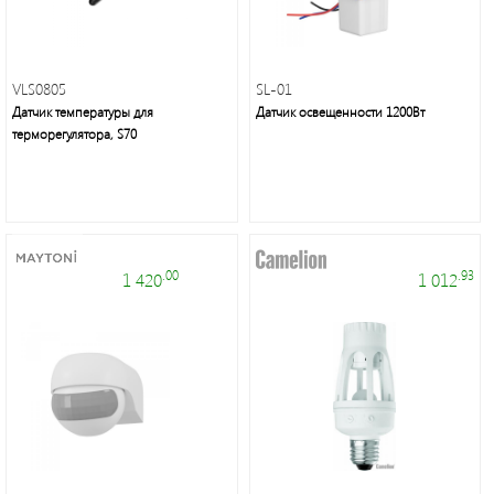
VLS0805
SL-01
Датчик температуры для
Датчик освещенности 1200Вт
Это
терморегулятора, S70
свет
.00
.93
1 420
1 012