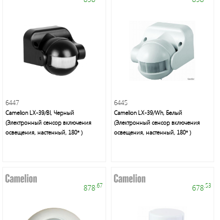
светильники,
лампы,
праздничное
освещение,
электротовары
6447
6445
Camelion LX-39/Bl, Черный
Camelion LX-39/Wh, Белый
(Электронный сенсор включения
(Электронный сенсор включения
Энергосберегающие
освещения, настенный, 180* )
освещения, настенный, 180* )
лампы
нового
поколения,
осветительное
оборудование
.67
.53
878
678