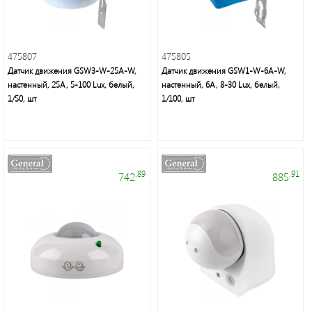
неон
и
аксессуары
475807
475805
Датчик движения GSW3-W-25A-W,
Датчик движения GSW1-W-6A-W,
Светильники
настенный, 25А, 5-100 Lux, белый,
настенный, 6А, 8-30 Lux, белый,
Downlight
1/50, шт
1/100, шт
Часы
.89
.91
742
885
Настольные
светильники
Ночники
Прожекторы