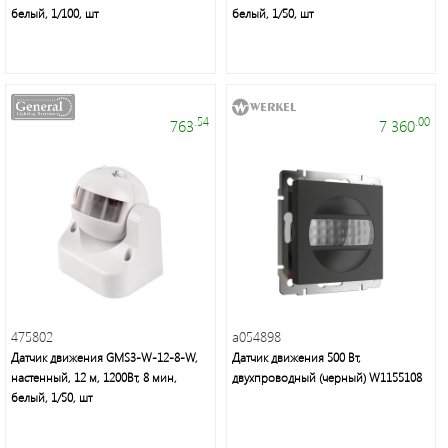
группа
белый, 1/100, шт
белый, 1/50, шт
Трековые
светильники
.54
.00
763
7 360
Удлинители
и
аксессуары
Блоки
питания
475802
a054898
Линейные
Датчик движения GMS3-W-12-8-W,
Датчик движения 500 Вт,
светильники
настенный, 12 м, 1200Вт, 8 мин,
двухпроводный (черный) W1155108
белый, 1/50, шт
Зеркала