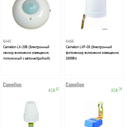
Светодиодные
лампы
и
светильники
6440
6466
Camelion LX-20B (Электронный
Camelion LXP-03 (Электронный
сенсор включения освещения,
фотосенсор включения освещения,
потолочный с автонастройкой)
3300Вт)
Voltum
.35
.29
458
358