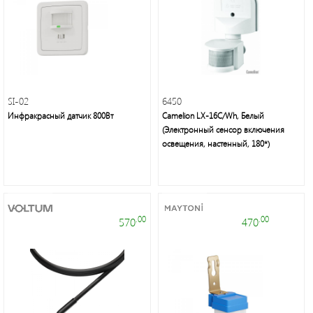
SI-02
6450
Электроустановочные
Инфракрасный датчик 800Вт
Camelion LX-16C/Wh, Белый
изделия
(Электронный сенсор включения
освещения, настенный, 180*)
.00
.00
570
470
Современное
декоративное
освещение