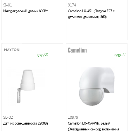
Осветительная
SI-01
9174
техника:
Инфракрасный датчик 800Вт
Camelion LX-451 (Патрон Е27 с
люстры,
датчиком движения, 360)
бра,
торшеры,
настольные
лампы,
декоративное
освещение
.00
.77
570
998
Элементы
питания,
настольные
светильники,
SL-02
10979
галогенные
Датчик освещенности 2200Вт
Camelion LX-454/Wh, Белый
и
(Электронный сенсор включения