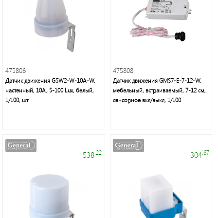
Фонари
светодиодные
Споты
475806
475808
Датчик движения GSW2-W-10A-W,
Датчик движения GMS7-E-7-12-W,
настенный, 10А, 5-100 Lux, белый,
мебельный, встраиваемый, 7-12 см,
Светильники
1/100, шт
сенсорное вкл/выкл, 1/100
банные
и
ЖКХ
.22
.67
538
304
Дверные
звонки
Светодиодная
лента/