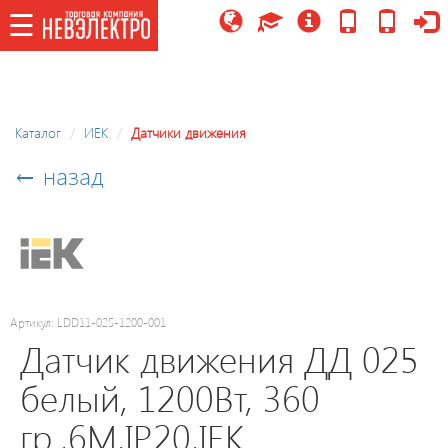
☰
☰
Каталог
Каталог
ИЕК
Датчики движения
Потолочные
← назад
светильники/
управляемые,
LED
модули
Праздничное
Артикул: LDD11-025-1200-001
освещение
Датчик движения ДД 025
белый, 1200Вт, 360
Точечные
гр.,6М,IP20,IEK
светильники