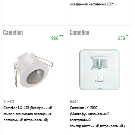
энергосберегающие
освещения,настенный,180* )
лампы
.77
.74
998
958
Люстры,
светильники,
подсветка,
торшеры,
настольные
лампы,
бра,
споты
10980
6441
Camelion LX-453 (Электронный
Camelion LX-2000
сенсор включения освещения,
(Многофункциональный
потолочный встраиваемый)
электронный
сенсор,настенный,встраиваемый )