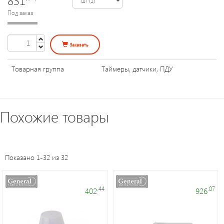
Уличное
Под заказ
освещение
Заказать
Электроустановочные
изделия
Товарная группа
Таймеры, датчики, ПДУ
Переходники
и
Похожие товары
патроны
Светодиодные
Показано 1-32 из 32
панели
.44
.07
402
926
Таймеры,
датчики,
ПДУ