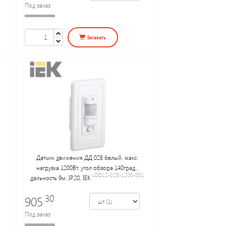
Под заказ
Заказать
Датчик движения ДД 028 белый, макс.
нагрузка 1200Вт, угол обзора 140град.,
LDD12-028-1200-001
дальность 9м, IP20, IEK
.30
905
Под заказ