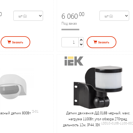
0
.00
6 060
Под заказ
Заказать
Заказать
SI-01
сный датчик 800Вт
Датчик движения ДД 018В черный, макс.
нагрузка 1100Вт, угол обзора 270град,
LDD10-018B-1100-00
дальность 12м, IP44, IEK