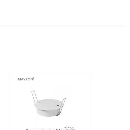
727002
Датчик присутствия DALI