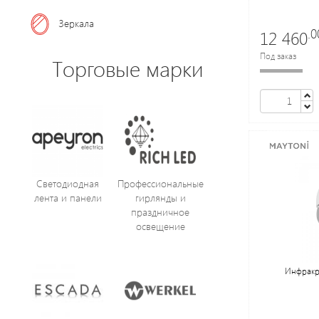
Зеркала
.0
12 460
Под заказ
Торговые марки
Светодиодная
Профессиональные
лента и панели
гирлянды и
праздничное
освещение
Инфракра