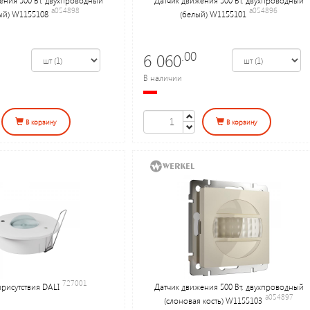
a054898
a054896
ый) W1155108
(белый) W1155101
.00
6 060
В наличии
В корзину
В корзину
727001
присутствия DALI
Датчик движения 500 Вт, двухпроводный
a054897
(слоновая кость) W1155103