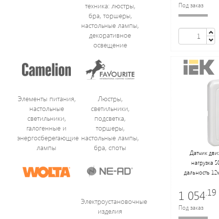
Под заказ
техника: люстры,
бра, торшеры,
настольные лампы,
декоративное
освещение
Элементы питания,
Люстры,
настольные
светильники,
светильники,
подсветка,
галогенные и
торшеры,
энергосберегающие
настольные лампы,
лампы
бра, споты
Датчик дви
нагрузка 5
дальность 12м
.19
1 054
Электроустановочные
Под заказ
изделия