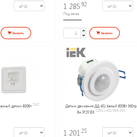
.92
1 285
Под заказ
Заказать
Заказать
SI-02
сный датчик 800Вт
Датчик движения ДД 401 белый 800Вт 360гр
LDD11-401-800-001
8м IP20 IEK
.25
1 201