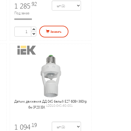
.92
1 285
Под заказ
Заказать
Датчик движения ДД 045 белый E27 60Вт 360гр
LDD10-045-60-001
6м IP20 IEK
.19
1 094