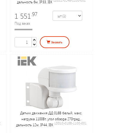
LDD11-024B-1100-001
дальность 6м, IP33, IEK
.97
1 551
Под заказ
Заказать
Датчик движения ДД 018В белый, макс.
нагрузка 1100Вт, угол обзора 270град.,
2
LDD10-018B-1100-001
дальность 12м, IP44, IEK