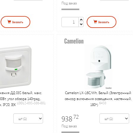
Под заказ
Заказать
Заказать
жения ДД 035 белый, макс.
Camelion LX-16C/Wh, Белый (Электронный
00Вт, угол обзора 140град.,
сенсор включения освещения, настенный,
LDD12-035-500-001
6450
, IP20, IEK
180*)
.72
938
Под заказ