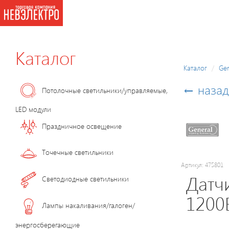
Каталог
Каталог
Gen
← назад
Потолочные светильники/управляемые,
LED модули
Праздничное освещение
Точечные светильники
Артикул: 475801
Датч
Светодиодные светильники
1200В
Лампы накаливания/галоген/
энергосберегающие