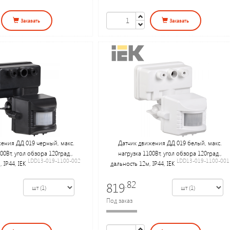
Заказать
Заказать
ения ДД 019 черный, макс.
Датчик движения ДД 019 белый, макс.
00Вт, угол обзора 120град.,
нагрузка 1100Вт, угол обзора 120град.,
LDD13-019-1100-002
LDD13-019-1100-001
 IP44, IEK
дальность 12м, IP44, IEK
.82
819
Под заказ