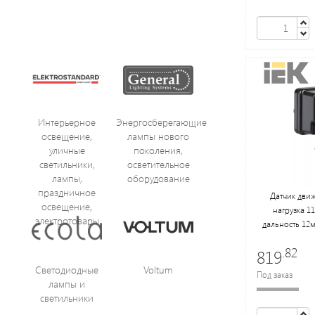
Интерьерное
Энергосберегающие
освещение,
лампы нового
уличные
поколения,
светильники,
осветительное
лампы,
оборудование
праздничное
Датчик движ
освещение,
нагрузка 11
электротовары
дальность 12м,
.82
819
Светодиодные
Voltum
Под заказ
лампы и
светильники