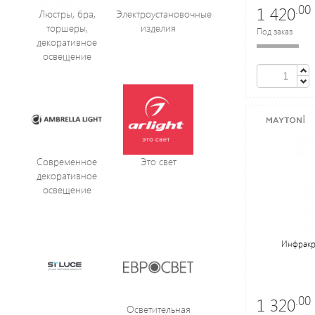
.00
1 420
Люстры, бра,
Электроустановочные
торшеры,
изделия
Под заказ
декоративное
освещение
Современное
Это свет
декоративное
освещение
Инфракра
.00
1 320
Осветительная