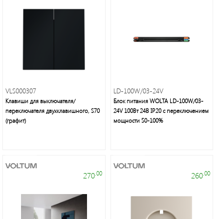
светильники,
лампы,
праздничное
освещение,
электротовары
VLS000307
LD-100W/03-24V
Клавиши для выключателя/
Блок питания WOLTA LD-100W/03-
переключателя двухклавишного, S70
24V 100Вт 24В IP20 с переключением
(графит)
мощности 50-100%
Энергосберегающие
лампы
нового
поколения,
осветительное
.00
.00
270
260
оборудование