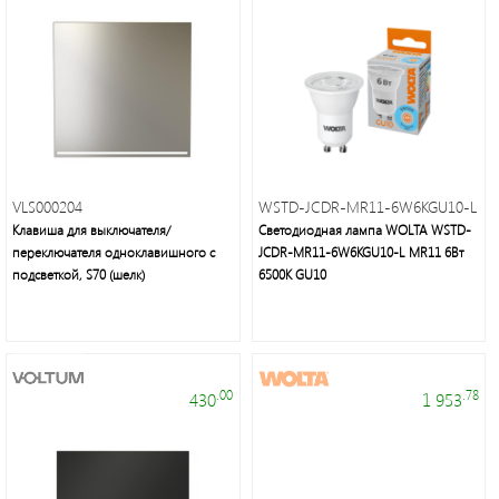
VLS000204
WSTD-JCDR-MR11-6W6KGU10-L
Клавиша для выключателя/
Светодиодная лампа WOLTA WSTD-
переключателя одноклавишного с
JCDR-MR11-6W6KGU10-L MR11 6Вт
подсветкой, S70 (шелк)
6500K GU10
.00
.78
430
1 953