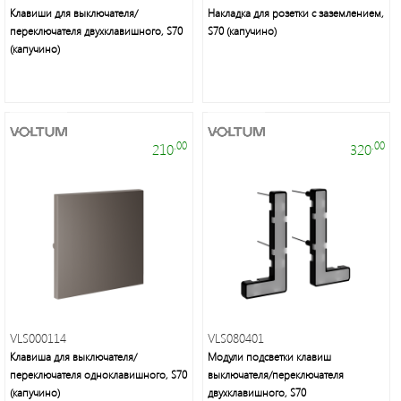
Осветительная
Клавиши для выключателя/
Накладка для розетки с заземлением,
техника:
переключателя двухклавишного, S70
S70 (капучино)
люстры,
(капучино)
бра,
торшеры,
настольные
лампы,
декоративное
освещение
.00
.00
210
320
Элементы
питания,
настольные
VLS000114
VLS080401
светильники,
Клавиша для выключателя/
Модули подсветки клавиш
галогенные
переключателя одноклавишного, S70
выключателя/переключателя
и
(капучино)
двухклавишного, S70