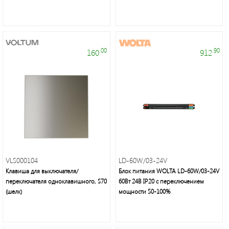
энергосберегающие
лампы
.00
.90
160
912
Люстры,
светильники,
подсветка,
торшеры,
настольные
лампы,
VLS000104
LD-60W/03-24V
бра,
Клавиша для выключателя/
споты
Блок питания WOLTA LD-60W/03-24V
переключателя одноклавишного, S70
60Вт 24В IP20 с переключением
(шелк)
мощности 50-100%