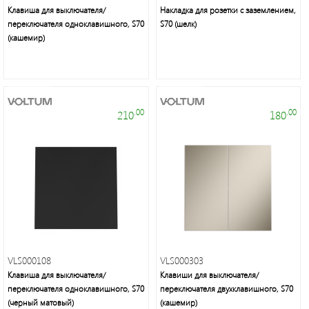
Клавиша для выключателя/
Накладка для розетки с заземлением,
переключателя одноклавишного, S70
S70 (шелк)
Мелкая
(кашемир)
бытовая
техника
Подсветка
.00
.00
210
180
Люстры/
торшеры/
бра
Источники
питания
VLS000108
VLS000303
Клавиша для выключателя/
Клавиши для выключателя/
Кабельно-
переключателя одноклавишного, S70
переключателя двухклавишного, S70
проводниковая
(черный матовый)
(кашемир)