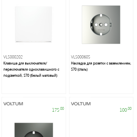
Профессиональные
гирлянды
и
праздничное
VLS000202
VLS000605
освещение
Клавиша для выключателя/
Накладка для розетки с заземлением,
переключателя одноклавишного с
S70 (сталь)
подсветкой, S70 (белый матовый)
.00
.00
Люстры,
175
100
бра,
торшеры,
декоративное
освещение