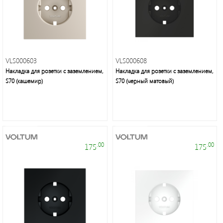
Фонари
светодиодные
VLS000603
VLS000608
Споты
Накладка для розетки с заземлением,
Накладка для розетки с заземлением,
S70 (кашемир)
S70 (черный матовый)
Светильники
банные
и
ЖКХ
.00
.00
175
175
Дверные
звонки
Светодиодная
лента/