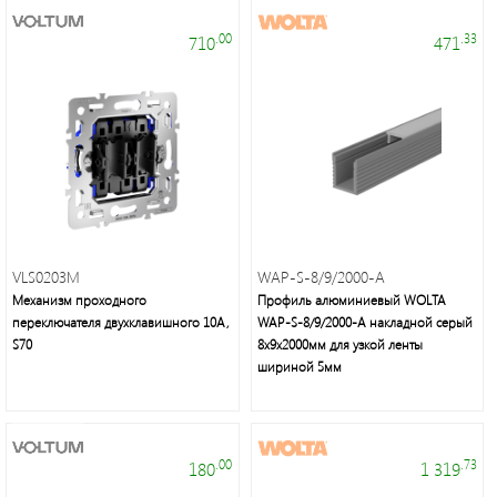
.00
.33
710
471
Электроустановочные
изделия
VLS0203M
WAP-S-8/9/2000-A
Механизм проходного
Профиль алюминиевый WOLTA
переключателя двухклавишного 10А,
WAP-S-8/9/2000-A накладной серый
S70
8х9х2000мм для узкой ленты
шириной 5мм
Интерьерное
освещение,
.00
.73
180
1 319
уличные