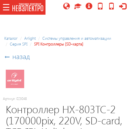
☰
☰
Каталог
Каталог
Arlight
Системы управления и автоматизации
Серия SPI
SPI Контроллеры [SD-карта]
Потолочные
светильники/
← назад
управляемые,
LED
модули
Праздничное
освещение
Артикул: 023048
Контроллер HX-803TC-2
Точечные
(170000pix, 220V, SD-card,
светильники