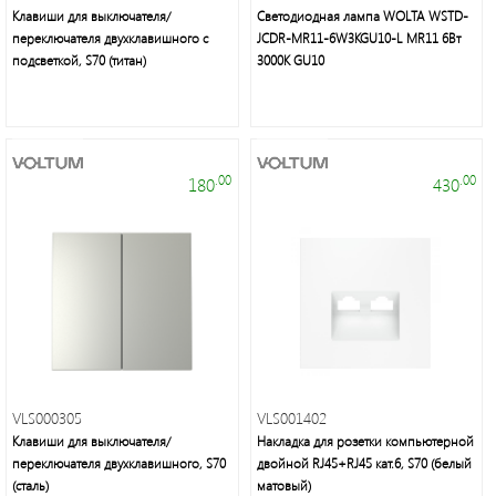
Клавиши для выключателя/
Светодиодная лампа WOLTA WSTD-
переключателя двухклавишного с
JCDR-MR11-6W3KGU10-L MR11 6Вт
подсветкой, S70 (титан)
3000K GU10
.00
.00
180
430
VLS000305
VLS001402
Клавиши для выключателя/
Накладка для розетки компьютерной
переключателя двухклавишного, S70
двойной RJ45+RJ45 кат.6, S70 (белый
(сталь)
матовый)