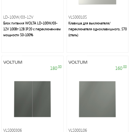
Электроустановочные
изделия
LD-100W/03-12V
VLS000105
Блок питания WOLTA LD-100W/03-
Клавиша для выключателя/
12V 100Вт 12В IP20 с переключением
переключателя одноклавишного, S70
мощности 50-100%
(сталь)
Электротехнические
.00
.00
180
160
товары
Maytoni
Group
VLS000306
VLS000106