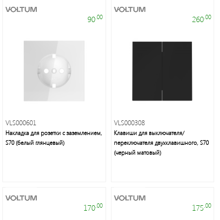
.00
.00
90
260
Торговые
марки
VLS000601
VLS000308
Накладка для розетки с заземлением,
Клавиши для выключателя/
S70 (белый глянцевый)
переключателя двухклавишного, S70
(черный матовый)
Светодиодная
лента
и
панели
.00
.00
170
175