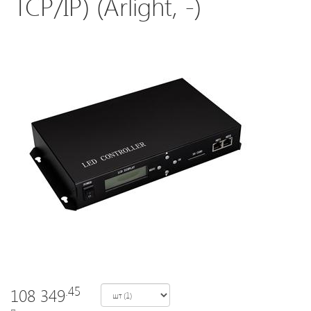
TCP/IP) (Arlight, -)
Светодиодные
светильники
Лампы
накаливания/
галоген/
энергосберегающие
Светодиодные
лампы
Электромонтажные
изделия
.45
108 349