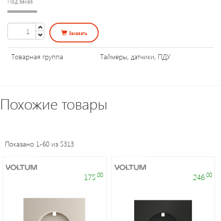
Под заказ
Уличное
освещение
Заказать
Электроустановочные
Товарная группа
Таймеры, датчики, ПДУ
изделия
Переходники
Похожие товары
и
патроны
Показано 1-60 из 5313
Светодиодные
панели
.00
.00
175
246
Таймеры,
датчики,
ПДУ