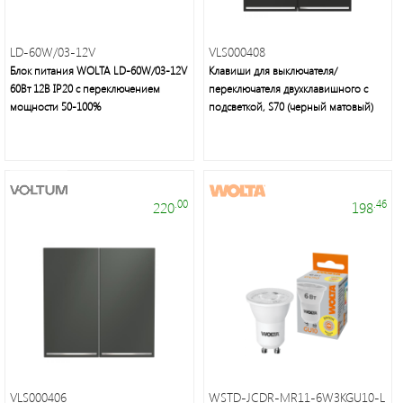
LD-60W/03-12V
VLS000408
Блок питания WOLTA LD-60W/03-12V
Клавиши для выключателя/
60Вт 12В IP20 с переключением
переключателя двухклавишного с
мощности 50-100%
подсветкой, S70 (черный матовый)
.00
.46
220
198
VLS000406
WSTD-JCDR-MR11-6W3KGU10-L