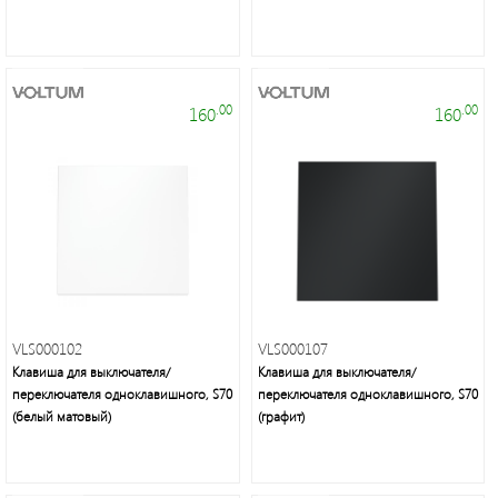
группа
Трековые
светильники
.00
.00
160
160
Удлинители
и
аксессуары
Блоки
питания
VLS000102
VLS000107
Клавиша для выключателя/
Клавиша для выключателя/
Линейные
переключателя одноклавишного, S70
переключателя одноклавишного, S70
(белый матовый)
светильники
(графит)
Зеркала