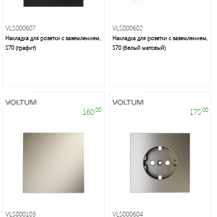
неон
и
аксессуары
VLS000607
VLS000602
Накладка для розетки с заземлением,
Накладка для розетки с заземлением,
S70 (графит)
S70 (белый матовый)
Светильники
Downlight
Часы
.00
.00
160
175
Настольные
светильники
Ночники
Прожекторы
VLS000103
VLS000604