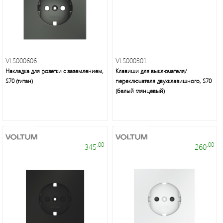
VLS000606
VLS000301
Накладка для розетки с заземлением,
Клавиши для выключателя/
Электроустановочные
S70 (титан)
переключателя двухклавишного, S70
изделия
(белый глянцевый)
.00
.00
345
260
Современное
декоративное
освещение