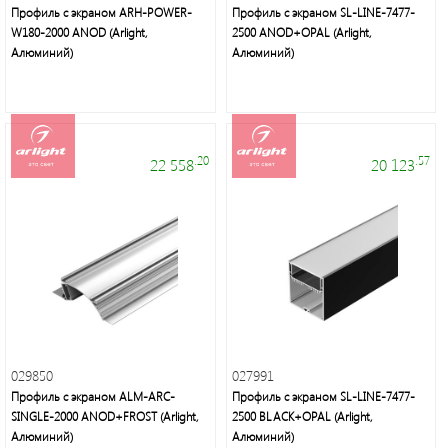
Профиль с экраном ARH-POWER-
Профиль с экраном SL-LINE-7477-
W180-2000 ANOD (Arlight,
2500 ANOD+OPAL (Arlight,
Алюминий)
Алюминий)
Торговые
марки
.20
.57
22 558
20 123
Светодиодная
лента
и
029850
027991
панели
Профиль с экраном ALM-ARC-
Профиль с экраном SL-LINE-7477-
SINGLE-2000 ANOD+FROST (Arlight,
2500 BLACK+OPAL (Arlight,
Алюминий)
Алюминий)