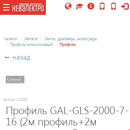
☰
☰
Каталог
Каталог
General
Ленты, драйверы, аксессуары
Профиль алюминиевый
Профиль
Потолочные
светильники/
← назад
управляемые,
LED
модули
Праздничное
освещение
Артикул: 523300
Профиль GAL-GLS-2000-7-
Точечные
16 (2м профиль+2м
светильники