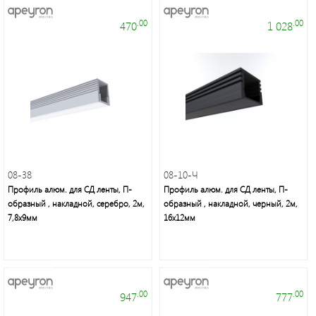
.00
.00
470
1 028
Фонари
светодиодные
Споты
Светильники
банные
и
08-38
08-10-Ч
ЖКХ
Профиль алюм. для СД ленты, П-
Профиль алюм. для СД ленты, П-
образный , накладной, серебро, 2м,
образный , накладной, черный, 2м,
7,8х9мм
16х12мм
Дверные
звонки
Светодиодная
.00
.00
947
777
лента/