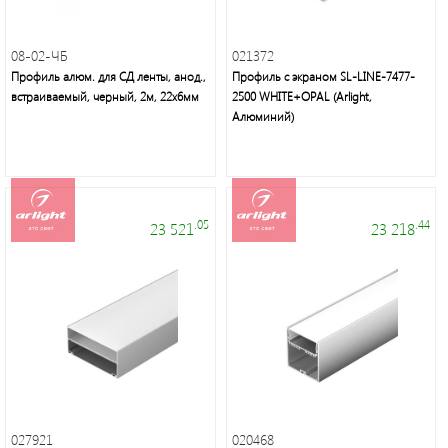
группа
08-02-ЧБ
021372
Трековые
Профиль алюм. для СД ленты, анод.,
Профиль с экраном SL-LINE-7477-
светильники
встраиваемый, черный, 2м, 22х6мм
2500 WHITE+OPAL (Arlight,
Алюминий)
Удлинители
и
аксессуары
.05
.44
23 521
23 218
Блоки
питания
Линейные
светильники
027921
020468
Зеркала