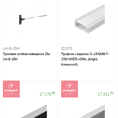
Это
свет
LM-B-20M
021373
Тросовая система освещения 20м
Профиль с экраном SL-LINIA88-F-
LM-B-20M
2500 WHITE+OPAL (Arlight,
Алюминий)
.89
.30
17 578
17 331