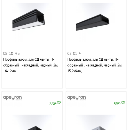
неон
и
аксессуары
Светильники
Downlight
08-10-ЧБ
08-01-Ч
Профиль алюм. для СД ленты, П-
Профиль алюм. для СД ленты, П-
Часы
образный , накладной, черный, 2м,
образный , накладной, черный, 2м,
16х12мм
15,2х6мм,
Настольные
светильники
.00
.00
836
669
Ночники
Прожекторы