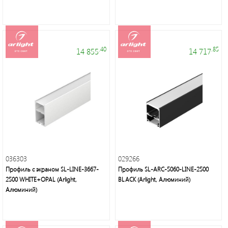
светильники,
лампы,
праздничное
освещение,
электротовары
.40
.85
14 855
14 717
Энергосберегающие
лампы
нового
036303
029266
поколения,
Профиль с экраном SL-LINE-3667-
Профиль SL-ARC-5060-LINE-2500
осветительное
2500 WHITE+OPAL (Arlight,
BLACK (Arlight, Алюминий)
оборудование
Алюминий)