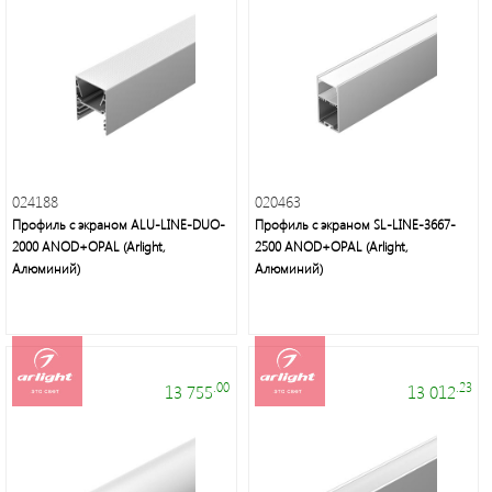
Электроустановочные
изделия
024188
020463
Профиль с экраном ALU-LINE-DUO-
Профиль с экраном SL-LINE-3667-
Электротехнические
2000 ANOD+OPAL (Arlight,
2500 ANOD+OPAL (Arlight,
товары
Алюминий)
Алюминий)
.00
.23
13 755
13 012
Maytoni
Group