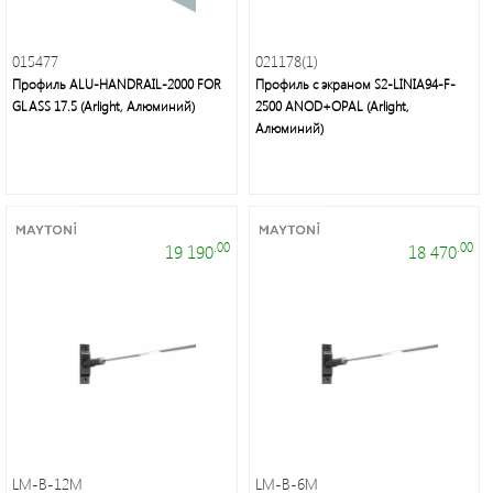
энергосберегающие
лампы
015477
021178(1)
Профиль ALU-HANDRAIL-2000 FOR
Профиль с экраном S2-LINIA94-F-
GLASS 17.5 (Arlight, Алюминий)
2500 ANOD+OPAL (Arlight,
Алюминий)
Люстры,
светильники,
.00
.00
19 190
18 470
подсветка,
торшеры,
настольные
лампы,
бра,
споты
LM-B-12M
LM-B-6M