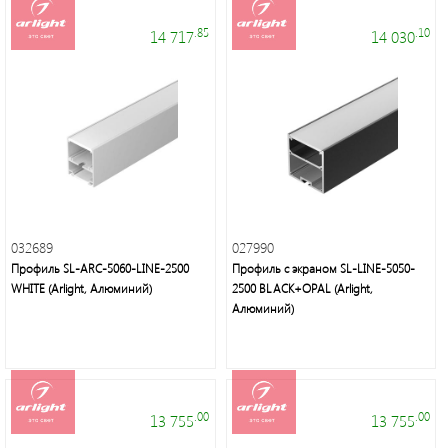
.85
.10
14 717
14 030
Светодиодные
лампы
и
светильники
032689
027990
Профиль SL-ARC-5060-LINE-2500
Профиль с экраном SL-LINE-5050-
WHITE (Arlight, Алюминий)
2500 BLACK+OPAL (Arlight,
Алюминий)
Voltum
.00
.00
13 755
13 755