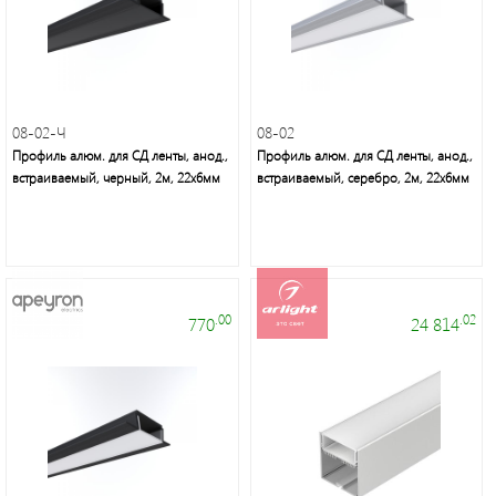
Мелкая
бытовая
техника
08-02-Ч
08-02
Профиль алюм. для СД ленты, анод.,
Профиль алюм. для СД ленты, анод.,
Подсветка
встраиваемый, черный, 2м, 22х6мм
встраиваемый, серебро, 2м, 22х6мм
Люстры/
торшеры/
бра
.00
.02
770
24 814
Источники
питания
Кабельно-
проводниковая