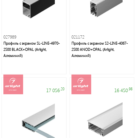
Осветительная
техника:
люстры,
бра,
торшеры,
настольные
027989
021172
лампы,
Профиль с экраном SL-LINE-4970-
Профиль с экраном S2-LINE-4067-
декоративное
2500 BLACK+OPAL (Arlight,
2500 ANOD+OPAL (Arlight,
освещение
Алюминий)
Алюминий)
.20
.98
17 056
16 450
Элементы
питания,
настольные
светильники,
галогенные
и