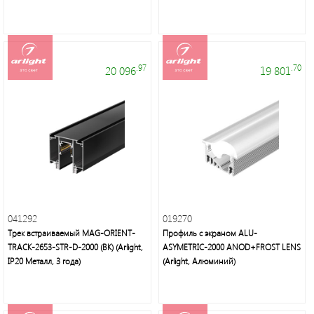
.97
.70
20 096
19 801
Профессиональные
гирлянды
и
праздничное
освещение
041292
019270
Трек встраиваемый MAG-ORIENT-
Профиль с экраном ALU-
TRACK-2653-STR-D-2000 (BK) (Arlight,
ASYMETRIC-2000 ANOD+FROST LENS
Люстры,
IP20 Металл, 3 года)
(Arlight, Алюминий)
бра,
торшеры,
декоративное
освещение