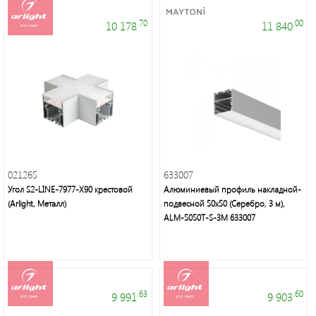
.70
.00
10 178
11 840
021265
633007
Угол S2-LINE-7977-X90 крестовой
Алюминиевый профиль накладной-
(Arlight, Металл)
подвесной 50x50 (Серебро, 3 м),
ALM-5050T-S-3M 633007
.63
.60
9 991
9 903