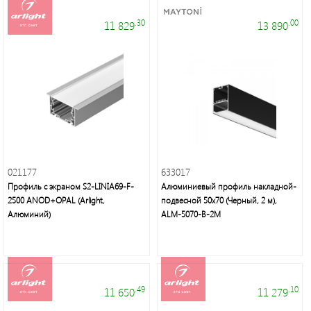
.30
.00
11 829
13 890
021177
633017
Профиль с экраном S2-LINIA69-F-
Алюминиевый профиль накладной-
2500 ANOD+OPAL (Arlight,
подвесной 50х70 (Черный, 2 м),
Алюминий)
ALM-5070-B-2M
.49
.10
11 650
11 279