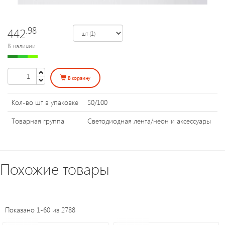
Уличное
освещение
.98
442
В наличии
Электроустановочные
изделия
В корзину
Переходники
Кол-во шт в упаковке
50/100
и
патроны
Товарная группа
Светодиодная лента/неон и аксессуары
Светодиодные
панели
Похожие товары
Таймеры,
датчики,
Показано 1-60 из 2788
ПДУ