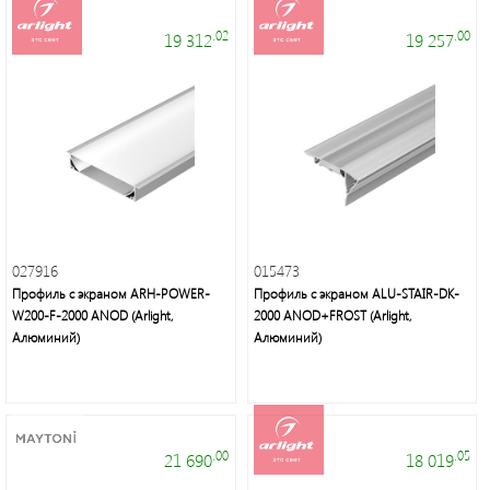
.02
.00
19 312
19 257
Электроустановочные
изделия
027916
015473
Профиль с экраном ARH-POWER-
Профиль с экраном ALU-STAIR-DK-
W200-F-2000 ANOD (Arlight,
2000 ANOD+FROST (Arlight,
Алюминий)
Алюминий)
Современное
декоративное
освещение
.00
.05
21 690
18 019