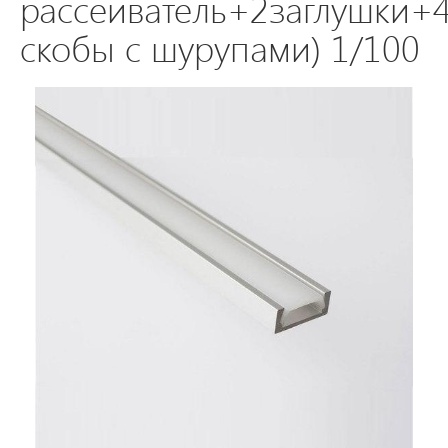
рассеиватель+2заглушки+
скобы с шурупами) 1/100
Светодиодные
светильники
Лампы
накаливания/
галоген/
энергосберегающие
Светодиодные
лампы
Электромонтажные
изделия