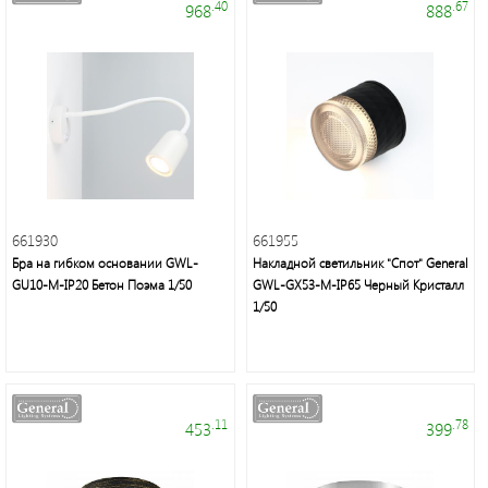
.40
.67
968
888
661930
661955
Бра на гибком основании GWL-
Накладной светильник "Спот" General
GU10-M-IP20 Бетон Поэма 1/50
GWL-GX53-M-IP65 Черный Кристалл
1/50
.11
.78
453
399