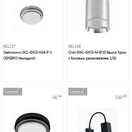
Профессиональные
гирлянды
и
661237
661348
праздничное
Светильник GCL-GX53-H18-P-S
Спот GWL-GX53-M-IP20 Башня Хром
освещение
СЕРЕБРО Накладной
с боковым рассеивателем 1/50
.44
.40
46
540
Люстры,
бра,
торшеры,
декоративное
освещение