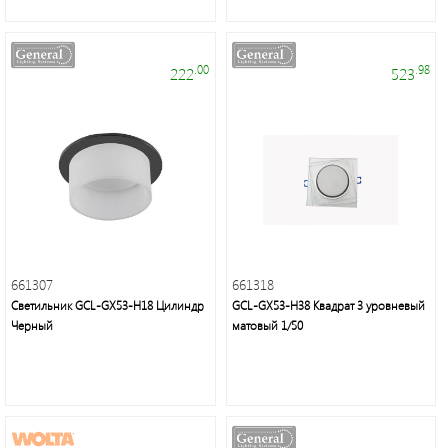
группа
Трековые
.00
.98
222
523
светильники
Удлинители
и
аксессуары
Блоки
661307
661318
питания
Светильник GCL-GX53-H18 Цилиндр
GCL-GX53-H38 Квадрат 3 уровневый
Черный
матовый 1/50
Линейные
светильники
Зеркала