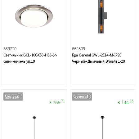
689220
662809
Светильник GCL-10GX53-H38-SN
Бра General GWL-2E14-M-IP20
сатин-никель уп.10
Черный+Дымчатый Эйлайт 1/20
.71
.16
3 266
3 144