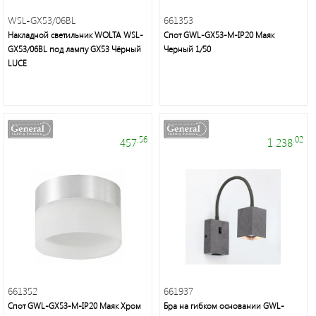
WSL-GX53/06BL
661353
Электроустановочные
Накладной cветильник WOLTA WSL-
Спот GWL-GX53-M-IP20 Маяк
изделия
GX53/06BL под лампу GX53 Чёрный
Черный 1/50
LUCE
.56
.02
457
1 238
Электротехнические
товары
661352
661937
Maytoni
Group
Спот GWL-GX53-M-IP20 Маяк Хром
Бра на гибком основании GWL-