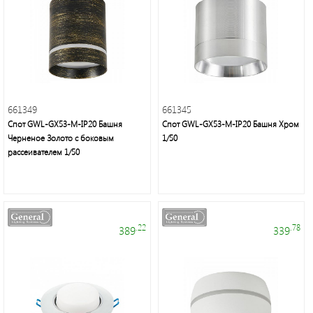
661349
661345
Спот GWL-GX53-M-IP20 Башня
Спот GWL-GX53-M-IP20 Башня Хром
Черненое Золото с боковым
1/50
рассеивателем 1/50
.22
.78
389
339