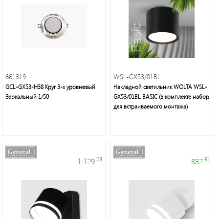
светильники,
лампы,
праздничное
освещение,
электротовары
661319
WSL-GX53/01BL
GCL-GX53-H38 Круг 3-х уровневый
Накладной cветильник WOLTA WSL-
Зеркальный 1/50
GX53/01BL BASIC (в комплекте набор
для встраиваемого монтажа)
Энергосберегающие
лампы
нового
поколения,
.78
.91
1 129
832
осветительное
оборудование