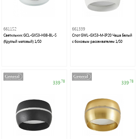
661152
661339
Светильник GCL-GX53-H38-BL-5
Спот GWL-GX53-M-IP20 Чаша Белый
(Круглый матовый) 1/50
с боковым рассеивателем 1/50
.78
.78
339
339