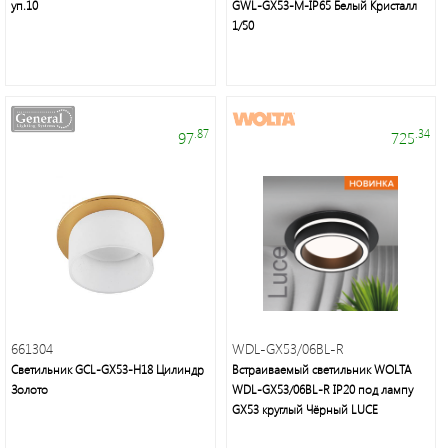
Осветительная
уп.10
GWL-GX53-M-IP65 Белый Кристалл
техника:
1/50
люстры,
бра,
торшеры,
настольные
лампы,
.87
.34
97
725
декоративное
освещение
Элементы
661304
WDL-GX53/06BL-R
питания,
Светильник GCL-GX53-H18 Цилиндр
Встраиваемый cветильник WOLTA
настольные
Золото
WDL-GX53/06BL-R IP20 под лампу
светильники,
GX53 круглый Чёрный LUCE
галогенные
и