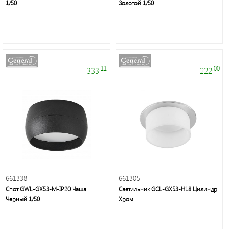
1/50
Золотой 1/50
.11
.00
333
222
661338
661305
Спот GWL-GX53-M-IP20 Чаша
Светильник GCL-GX53-H18 Цилиндр
Черный 1/50
Хром