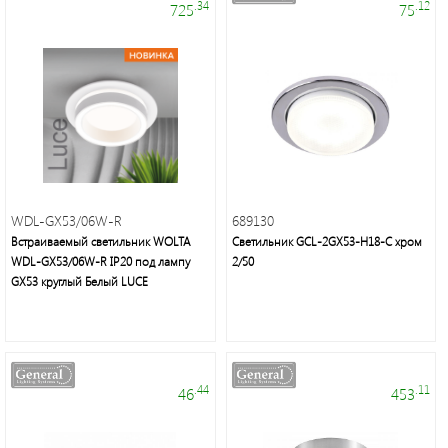
.34
.12
725
75
Торговые
марки
WDL-GX53/06W-R
689130
Встраиваемый cветильник WOLTA
Светильник GCL-2GX53-H18-C хром
WDL-GX53/06W-R IP20 под лампу
2/50
GX53 круглый Белый LUCE
Светодиодная
лента
и
панели
.44
.11
46
453