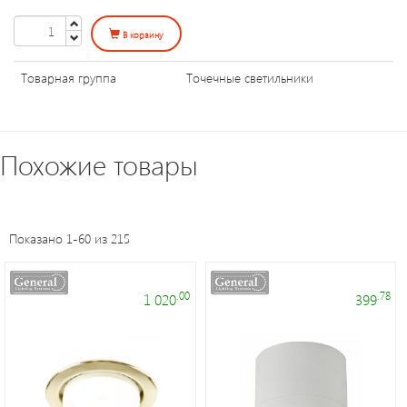
Уличное
освещение
В корзину
Товарная группа
Точечные светильники
Электроустановочные
изделия
Похожие товары
Переходники
и
патроны
Показано 1-60 из 215
Светодиодные
панели
.00
.78
1 020
399
Таймеры,
датчики,
ПДУ