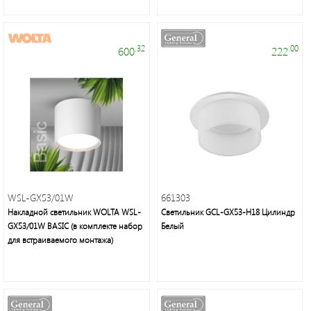
энергосберегающие
лампы
.32
.00
600
222
Люстры,
светильники,
подсветка,
торшеры,
настольные
WSL-GX53/01W
661303
лампы,
Накладной cветильник WOLTA WSL-
Светильник GCL-GX53-H18 Цилиндр
бра,
GX53/01W BASIC (в комплекте набор
Белый
споты
для встраиваемого монтажа)