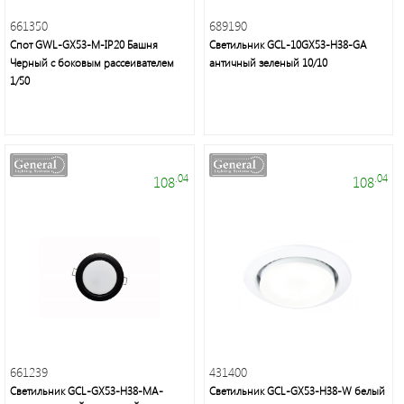
неон
661350
689190
и
Спот GWL-GX53-M-IP20 Башня
Светильник GCL-10GX53-H38-GA
аксессуары
Черный с боковым рассеивателем
античный зеленый 10/10
1/50
Светильники
Downlight
.04
.04
108
108
Часы
Настольные
светильники
Ночники
661239
431400
Прожекторы
Светильник GCL-GX53-H38-MA-
Светильник GCL-GX53-H38-W белый