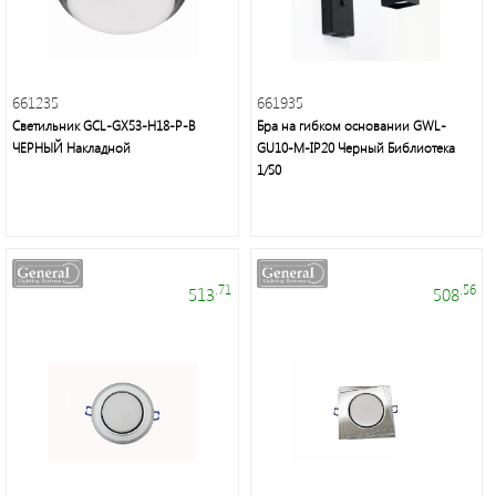
661235
661935
Светильник GCL-GX53-H18-P-B
Бра на гибком основании GWL-
ЧЕРНЫЙ Накладной
GU10-M-IP20 Черный Библиотека
1/50
Электроустановочные
изделия
.71
.56
513
508
Современное
декоративное
освещение