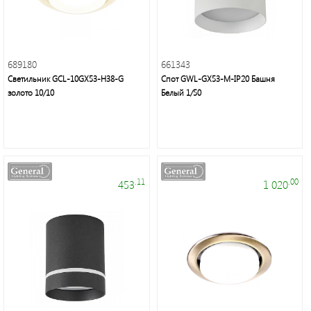
Фонари
светодиодные
689180
661343
Светильник GCL-10GX53-H38-G
Спот GWL-GX53-M-IP20 Башня
Споты
золото 10/10
Белый 1/50
Светильники
банные
и
ЖКХ
.11
.00
453
1 020
Дверные
звонки
Светодиодная
лента/