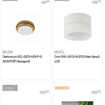
.44
.72
46
199
Электроустановочные
661236
661351
изделия
Светильник GCL-GX53-H18-P-G
Спот GWL-GX53-M-IP20 Маяк Белый
ЗОЛОТОЙ Накладной
1/50
.42
.32
503
600
Интерьерное
освещение,
уличные