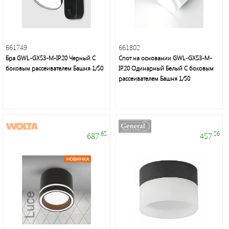
Светодиодные
661749
661802
лампы
Бра GWL-GX53-M-IP20 Черный С
Спот на основании GWL-GX53-M-
и
боковым рассеивателем Башня 1/50
IP20 Одинарный Белый С боковым
светильники
рассеивателем Башня 1/50
.65
.56
687
457
Voltum