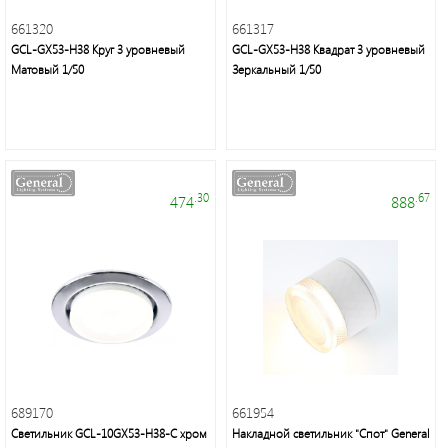
661320
661317
GCL-GX53-H38 Круг 3 уровневый
GCL-GX53-H38 Квадрат 3 уровневый
Матовый 1/50
Зеркальный 1/50
Это
свет
.30
.67
474
888
689170
661954
Светильник GCL-10GX53-H38-C хром
Накладной светильник "Спот" General