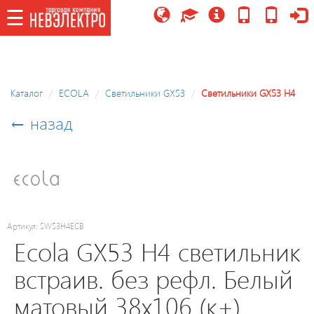
☰
☰
Каталог
Каталог
ECOLA
Cветильники GX53
Светильники GX53 H4
Потолочные
← назад
светильники/
управляемые,
LED
модули
Праздничное
Артикул: SW53H4ECB
освещение
Ecola GX53 H4 светильник
встраив. без рефл. Белый
Точечные
матовый 38x106 (к+)
светильники