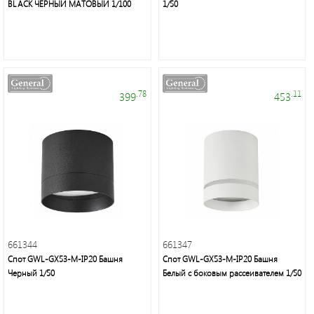
BLACK ЧЕРНЫЙ МАТОВЫЙ 1/100
1/50
Мелкая
бытовая
техника
.78
.11
399
453
Подсветка
Люстры/
торшеры/
бра
Источники
питания
661344
661347
Спот GWL-GX53-M-IP20 Башня
Спот GWL-GX53-M-IP20 Башня
Черный 1/50
Белый с боковым рассеивателем 1/50
Кабельно-
проводниковая