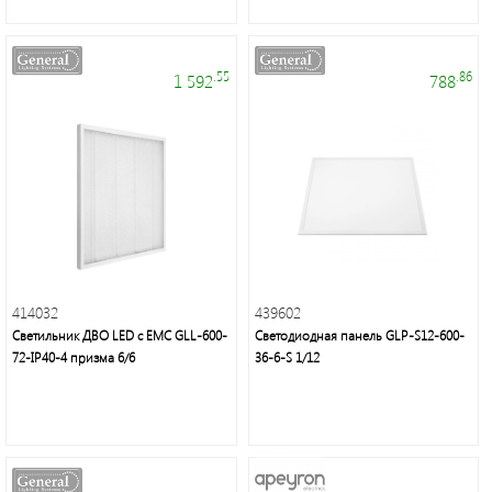
группа
Трековые
.55
.86
1 592
788
светильники
Удлинители
и
аксессуары
Блоки
414032
439602
питания
Светильник ДВО LED с ЕМС GLL-600-
Светодиодная панель GLP-S12-600-
72-IP40-4 призма 6/6
36-6-S 1/12
Линейные
светильники
Зеркала