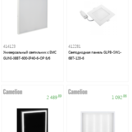
414123
412281
Универсальный светильник с ЕМС
Светодиодная панель GLPB-SW1-
GUNI-38BT-600-IP40-6-OP 6/6
6BT-120-6
.89
.86
2 489
1 092