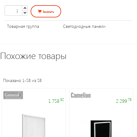
Уличное
освещение
Заказать
Товарная группа
Светодиодные панели
Электроустановочные
изделия
Похожие товары
Переходники
и
патроны
Показано 1-58 из 58
Светодиодные
панели
.92
.76
1 758
2 299
Таймеры,
датчики,
ПДУ