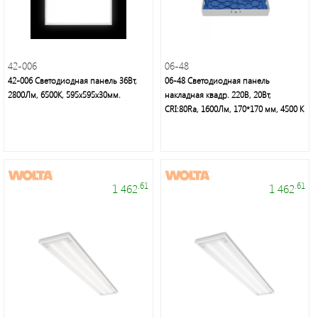
Светодиодные
42-006
06-48
лампы
42-006 Светодиодная панель 36Вт,
06-48 Светодиодная панель
и
2800Лм, 6500К, 595х595х30мм.
накладная квадр. 220В, 20Вт,
светильники
CRI:80Ra, 1600Лм, 170*170 мм, 4500 К
.61
.61
1 462
1 462
Voltum