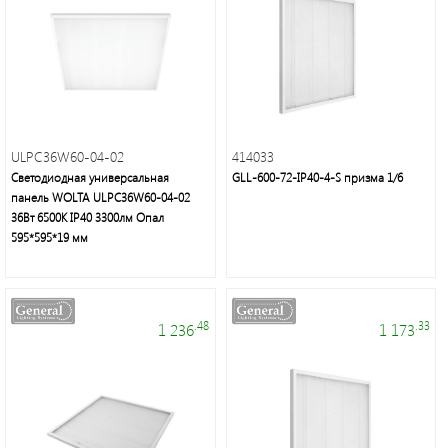
ULPC36W60-04-02
414033
Светодиодная универсальная
GLL-600-72-IP40-4-S призма 1/6
панель WOLTA ULPC36W60-04-02
36Вт 6500К IP40 3300лм Опал
595*595*19 мм
.48
.33
1 236
1 173