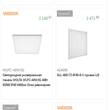
энергосберегающие
лампы
.34
.86
2 140
1 471
Люстры,
светильники,
подсветка,
торшеры,
настольные
WLPC-40W/01
414036
лампы,
Светодиодная универсальная
GLL-600-72-IP40-6-S призма 1/6
бра,
панель WOLTA WLPC-40W/01 40Вт
споты
6500К IP40 3400лм Опал равнояркая