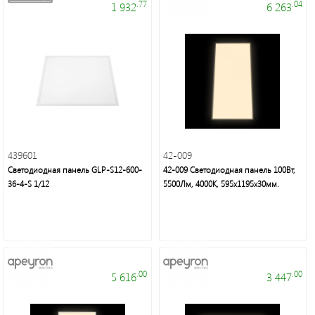
.77
.04
1 932
6 263
Торговые
марки
439601
42-009
Светодиодная панель GLP-S12-600-
42-009 Светодиодная панель 100Вт,
36-4-S 1/12
5500Лм, 4000К, 595х1195х30мм.
Светодиодная
лента
и
панели
.00
.00
5 616
3 447