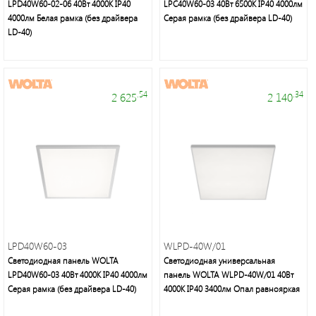
Осветительная
LPD40W60-02-06 40Вт 4000К IP40
LPC40W60-03 40Вт 6500К IP40 4000лм
техника:
4000лм Белая рамка (без драйвера
Серая рамка (без драйвера LD-40)
люстры,
LD-40)
бра,
торшеры,
настольные
лампы,
.54
.34
2 625
2 140
декоративное
освещение
Элементы
LPD40W60-03
WLPD-40W/01
питания,
Светодиодная панель WOLTA
Светодиодная универсальная
настольные
LPD40W60-03 40Вт 4000К IP40 4000лм
панель WOLTA WLPD-40W/01 40Вт
светильники,
Серая рамка (без драйвера LD-40)
4000К IP40 3400лм Опал равнояркая
галогенные
и