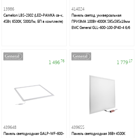
неон
13986
414024
и
Camelion LBS-2302 (LED-РАМКА св-к,
Панель светод. универсальная
аксессуары
45Вт, 6500К, 5000Лм, БП в комплекте)
ПРИЗМА 100Вт 4000К 595х595х19мм
ЕМС General GLL-600-100-IP40-4 6/6
Светильники
Downlight
.76
.17
1 496
1 779
Часы
Настольные
светильники
Ночники
439648
439655
Прожекторы
Панель светодиодная GALP-WF-600-
Панель светодиодная 36Вт 4500К