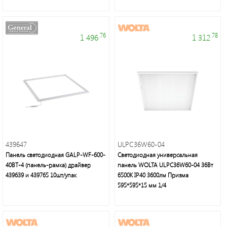
.76
.78
1 496
1 312
439647
ULPC36W60-04
Панель светодиодная GALP-WF-600-
Светодиодная универсальная
40BT-4 (панель-рамка) драйвер
панель WOLTA ULPC36W60-04 36Вт
439639 и 439765 10шт/упак
6500К IP40 3600лм Призма
595*595*15 мм 1/4