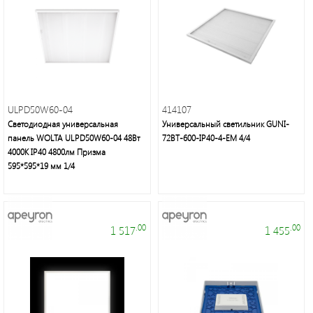
светильники,
лампы,
праздничное
освещение,
электротовары
ULPD50W60-04
414107
Светодиодная универсальная
Универсальный светильник GUNI-
панель WOLTA ULPD50W60-04 48Вт
72BT-600-IP40-4-EM 4/4
4000К IP40 4800лм Призма
595*595*19 мм 1/4
Энергосберегающие
лампы
нового
поколения,
.00
.00
1 517
1 455
осветительное
оборудование