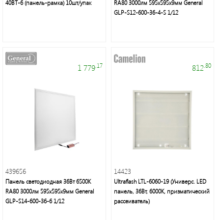
40BT-6 (панель-рамка) 10шт/упак
RA80 3000лм 595х595х9мм General
GLP-S12-600-36-4-S 1/12
Мелкая
бытовая
техника
.17
.80
1 779
812
Подсветка
Люстры/
торшеры/
бра
Источники
питания
439656
14423
Панель светодиодная 36Вт 6500К
Ultraflash LTL-6060-19 (Универс. LED
RA80 3000лм 595х595х9мм General
панель, 36Вт, 6000К, призматический
Кабельно-
GLP-S14-600-36-6 1/12
рассеиватель)
проводниковая