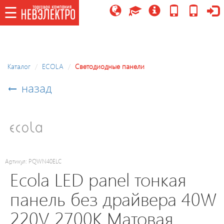
☰
☰
Каталог
Каталог
ECOLA
Светодиодные панели
Потолочные
← назад
светильники/
управляемые,
LED
модули
Праздничное
Артикул: PQWN40ELC
освещение
Ecola LED panel тонкая
панель без драйвера 40W
Точечные
220V 2700K Матовая
светильники