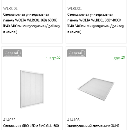
WLRC01
WLRD01
Электроустановочные
Светодиодная универсальная
Светодиодная универсальная
изделия
панель WOLTA WLRC01 36Вт 6500К
панель WOLTA WLRD01 36Вт 4000К
IP40 3400лм Микропризма (Драйвер
IP40 3400лм Микропризма (Драйвер
в компл.)
в компл.)
.55
.20
1 592
865
Электротехнические
товары
414035
414108
Maytoni
Group
Светильник ДВО LED с ЕМС GLL-600-
Универсальный светильник GUNI-