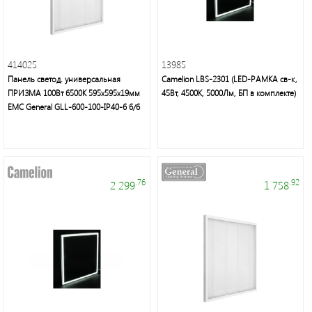
Фонари
светодиодные
414025
13985
Панель светод. универсальная
Camelion LBS-2301 (LED-РАМКА св-к,
Споты
ПРИЗМА 100Вт 6500К 595х595х19мм
45Вт, 4500К, 5000Лм, БП в комплекте)
ЕМС General GLL-600-100-IP40-6 6/6
Светильники
банные
и
ЖКХ
.76
.92
2 299
1 758
Дверные
звонки
Светодиодная
лента/