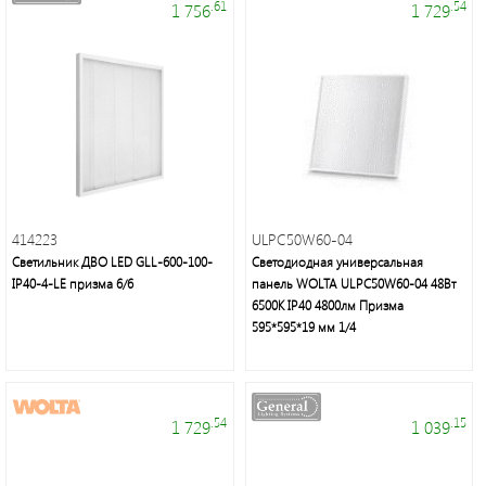
.61
.54
1 756
1 729
Электроустановочные
414223
ULPC50W60-04
изделия
Светильник ДВО LED GLL-600-100-
Светодиодная универсальная
IP40-4-LE призма 6/6
панель WOLTA ULPC50W60-04 48Вт
6500К IP40 4800лм Призма
595*595*19 мм 1/4
.54
.15
1 729
1 039
Интерьерное
освещение,
уличные